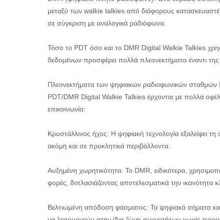
μεταξύ των walkie talkies από διάφορους κατασκευαστέ
σε σύγκριση με αναλογικά ραδιόφωνα.
Τόσο το PDT όσο και το DMR Digital Walkie Talkies χ
δεδομένων προσφέρει πολλά πλεονεκτήματα έναντι της
Πλεονεκτήματα των ψηφιακών ραδιοφωνικών σταθμώ
PDT/DMR Digital Walkie Talkies έρχονται με πολλά οφέλ
επικοινωνία:
Κρυστάλλινος ήχος: Η ψηφιακή τεχνολογία εξαλείφει τη
ακόμη και σε προκλητικά περιβάλλοντα.
Αυξημένη χωρητικότητα: Το DMR, ειδικότερα, χρησιμοπο
φορές, διπλασιάζοντας αποτελεσματικά την ικανότητα 
Βελτιωμένη απόδοση φάσματος: Τα ψηφιακά σήματα κατ
να λειτουργούν στην ίδια ζώνη συχνοτήτων χωρίς παρε