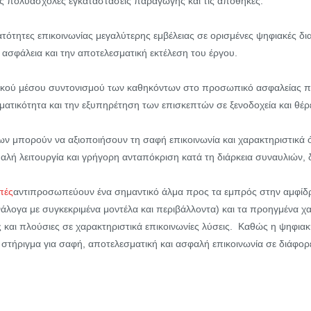
τις πολυάσχολες εγκαταστάσεις παραγωγής και τις αποθήκες.
νατότητες επικοινωνίας μεγαλύτερης εμβέλειας σε ορισμένες ψηφιακές 
ασφάλεια και την αποτελεσματική εκτέλεση του έργου.
ικού μέσου συντονισμού των καθηκόντων στο προσωπικό ασφαλείας που
σματικότητα και την εξυπηρέτηση των επισκεπτών σε ξενοδοχεία και θέρ
ων μπορούν να αξιοποιήσουν τη σαφή επικοινωνία και χαρακτηριστικά
ομαλή λειτουργία και γρήγορη ανταπόκριση κατά τη διάρκεια συναυλιών
πές
αντιπροσωπεύουν ένα σημαντικό άλμα προς τα εμπρός στην αμφίδρ
άλογα με συγκεκριμένα μοντέλα και περιβάλλοντα) και τα προηγμένα χαρ
 και πλούσιες σε χαρακτηριστικά επικοινωνίες λύσεις. Καθώς η ψηφιακή
στήριγμα για σαφή, αποτελεσματική και ασφαλή επικοινωνία σε διάφορε