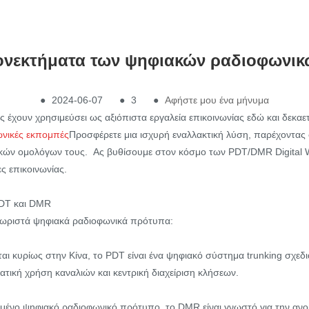
εονεκτήματα των ψηφιακών ραδιοφωνι
●
2024-06-07
●
3
●
Αφήστε μου ένα μήνυμα
 έχουν χρησιμεύσει ως αξιόπιστα εργαλεία επικοινωνίας εδώ και δεκαε
νικές εκπομπές
Προσφέρετε μια ισχυρή εναλλακτική λύση, παρέχοντας
κών ομολόγων τους. Ας βυθίσουμε στον κόσμο των PDT/DMR Digital Walk
ς επικοινωνίας.
PDT και DMR
εχωριστά ψηφιακά ραδιοφωνικά πρότυπα:
ι κυρίως στην Κίνα, το PDT είναι ένα ψηφιακό σύστημα trunking σχεδι
τική χρήση καναλιών και κεντρική διαχείριση κλήσεων.
ένο ψηφιακό ραδιοφωνικό πρότυπο, το DMR είναι γνωστό για την ανοι