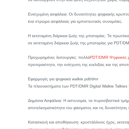
Ενισχυμένη ασφάλεια: Οι δυνατότητες ψηφιακής κρυπτο
ένα στρώμα ασφάλειας για εμπιστευτικές συνομιλίες.
Η εκτεταμένη διάρκεια ζωής της μπαταρίας: Τα πρωτόκ
σε εκτεταμένη διάρκεια ζωής της μπαταρίας για PDT/D
Προχωρημένες λειτουργίες: πολλά
PDT/DMR Ψηφιακές ρ
προτεραιότητα, την ενίσχυση της ευελιξίας και της αποτ
Εφαρμογές για ψηφιακά walkie pdt/dmr
Τα πλεονεκτήματα των PDT/DMR Digital Walkie Talkies
Δημόσια Ασφάλεια: Η αστυνομία, τα πυροσβεστικά τμήμ
αποτελεσματικότητα του φάσματος και τις δυνατότητες 
Κατασκευή και αποθήκευση: κρυστάλλινος ήχος, εκτετα