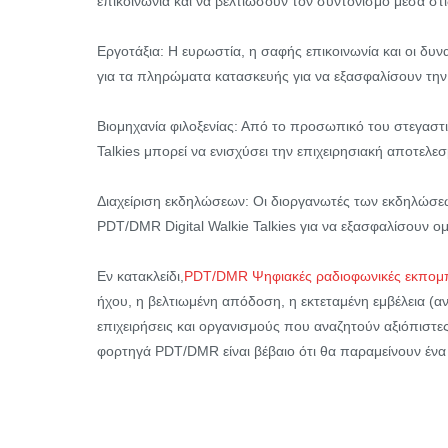
επικοινωνία και να βελτιώσουν τον συντονισμό μέσα σ
Εργοτάξια: Η ευρωστία, η σαφής επικοινωνία και οι δυ
για τα πληρώματα κατασκευής για να εξασφαλίσουν την 
Βιομηχανία φιλοξενίας: Από το προσωπικό του στεγαστ
Talkies μπορεί να ενισχύσει την επιχειρησιακή αποτελε
Διαχείριση εκδηλώσεων: Οι διοργανωτές των εκδηλώσε
PDT/DMR Digital Walkie Talkies για να εξασφαλίσουν 
Εν κατακλείδι,
PDT/DMR Ψηφιακές ραδιοφωνικές εκπομ
ήχου, η βελτιωμένη απόδοση, η εκτεταμένη εμβέλεια (αν
επιχειρήσεις και οργανισμούς που αναζητούν αξιόπιστες
φορτηγά PDT/DMR είναι βέβαιο ότι θα παραμείνουν ένα 