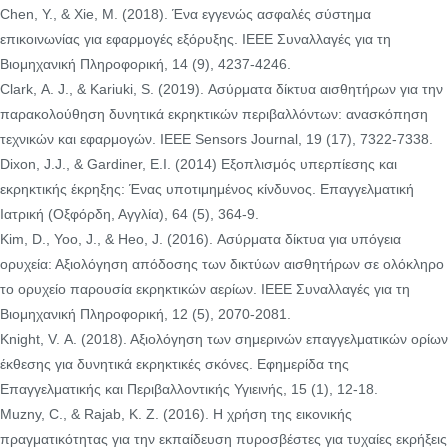
Chen, Υ., & Xie, Μ. (2018). Ένα εγγενώς ασφαλές σύστημα
επικοινωνίας για εφαρμογές εξόρυξης. IEEE Συναλλαγές για τη
Βιομηχανική Πληροφορική, 14 (9), 4237-4246.
Clark, Α. J., & Kariuki, S. (2019). Ασύρματα δίκτυα αισθητήρων για την
παρακολούθηση δυνητικά εκρηκτικών περιβαλλόντων: ανασκόπηση
τεχνικών και εφαρμογών. IEEE Sensors Journal, 19 (17), 7322-7338.
Dixon, J.J., & Gardiner, Ε.Ι. (2014) Εξοπλισμός υπερπίεσης και
εκρηκτικής έκρηξης: Ένας υποτιμημένος κίνδυνος. Επαγγελματική
Ιατρική (Οξφόρδη, Αγγλία), 64 (5), 364-9.
Kim, D., Yoo, J., & Heo, J. (2016). Ασύρματα δίκτυα για υπόγεια
ορυχεία: Αξιολόγηση απόδοσης των δικτύων αισθητήρων σε ολόκληρο
το ορυχείο παρουσία εκρηκτικών αερίων. IEEE Συναλλαγές για τη
Βιομηχανική Πληροφορική, 12 (5), 2070-2081.
Knight, V. Α. (2018). Αξιολόγηση των σημερινών επαγγελματικών ορίων
έκθεσης για δυνητικά εκρηκτικές σκόνες. Εφημερίδα της
Επαγγελματικής και Περιβαλλοντικής Υγιεινής, 15 (1), 12-18.
Muzny, C., & Rajab, Κ. Ζ. (2016). Η χρήση της εικονικής
πραγματικότητας για την εκπαίδευση πυροσβέστες για τυχαίες εκρήξεις