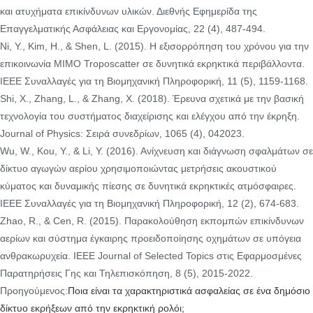
και ατυχήματα επικίνδυνων υλικών. Διεθνής Εφημερίδα της
Επαγγελματικής Ασφάλειας και Εργονομίας, 22 (4), 487-494.
Ni, Υ., Kim, Η., & Shen, L. (2015). Η εξισορρόπηση του χρόνου για την
επικοινωνία MIMO Troposcatter σε δυνητικά εκρηκτικά περιβάλλοντα.
IEEE Συναλλαγές για τη Βιομηχανική Πληροφορική, 11 (5), 1159-1168.
Shi, Χ., Zhang, L., & Zhang, Χ. (2018). Έρευνα σχετικά με την βασική
τεχνολογία του συστήματος διαχείρισης και ελέγχου από την έκρηξη.
Journal of Physics: Σειρά συνεδρίων, 1065 (4), 042023.
Wu, W., Kou, Υ., & Li, Υ. (2016). Ανίχνευση και διάγνωση σφαλμάτων σε
δίκτυο αγωγών αερίου χρησιμοποιώντας μετρήσεις ακουστικού
κύματος και δυναμικής πίεσης σε δυνητικά εκρηκτικές ατμόσφαιρες.
IEEE Συναλλαγές για τη Βιομηχανική Πληροφορική, 12 (2), 674-683.
Zhao, R., & Cen, R. (2015). Παρακολούθηση εκπομπών επικίνδυνων
αερίων και σύστημα έγκαιρης προειδοποίησης οχημάτων σε υπόγεια
ανθρακωρυχεία. IEEE Journal of Selected Topics στις Εφαρμοσμένες
Παρατηρήσεις Γης και Τηλεπισκόπηση, 8 (5), 2015-2022.
Προηγούμενος:
Ποια είναι τα χαρακτηριστικά ασφαλείας σε ένα δημόσιο
δίκτυο εκρήξεων από την εκρηκτική ρολόι;