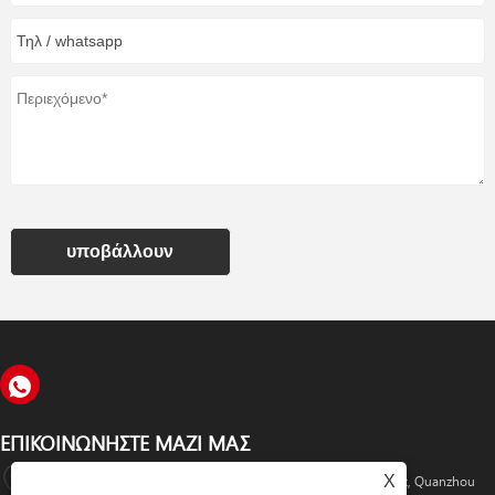
υποβάλλουν
ΕΠΙΚΟΙΝΩΝΉΣΤΕ ΜΑΖΊ ΜΑΣ
X
No.38, Fengying Road, Beifeng Industrial Zone, Fengze District, Quanzhou