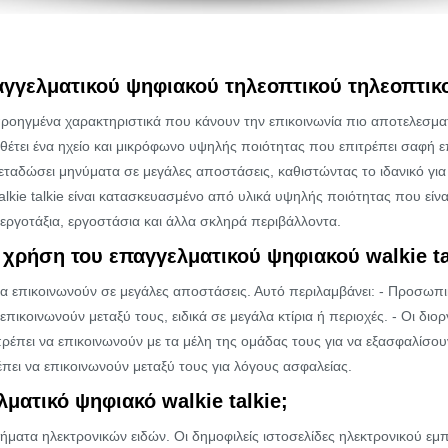
παγγελματικού ψηφιακού τηλεοπτικού τηλεοπτικ
 με προηγμένα χαρακτηριστικά που κάνουν την επικοινωνία πιο αποτελεσμ
θέτει ένα ηχείο και μικρόφωνο υψηλής ποιότητας που επιτρέπει σαφή ε
μεταδώσει μηνύματα σε μεγάλες αποστάσεις, καθιστώντας το ιδανικό γι
lkie talkie είναι κατασκευασμένο από υλικά υψηλής ποιότητας που είνα
εργοτάξια, εργοστάσια και άλλα σκληρά περιβάλλοντα.
χρήση του επαγγελματικού ψηφιακού walkie ta
 να επικοινωνούν σε μεγάλες αποστάσεις. Αυτό περιλαμβάνει: - Προσωπ
ικοινωνούν μεταξύ τους, ειδικά σε μεγάλα κτίρια ή περιοχές. - Οι δι
ρέπει να επικοινωνούν με τα μέλη της ομάδας τους για να εξασφαλίσου
πει να επικοινωνούν μεταξύ τους για λόγους ασφαλείας.
ατικό ψηφιακό walkie talkie;
στήματα ηλεκτρονικών ειδών. Οι δημοφιλείς ιστοσελίδες ηλεκτρονικού 