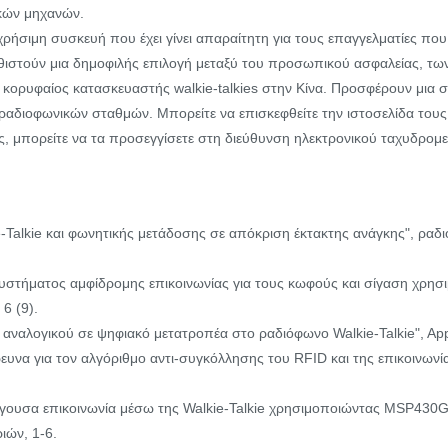
κών μηχανών.
μια χρήσιμη συσκευή που έχει γίνει απαραίτητη για τους επαγγελματίες π
καθιστούν μια δημοφιλής επιλογή μεταξύ του προσωπικού ασφαλείας, 
ας κορυφαίος κατασκευαστής walkie-talkies στην Κίνα. Προσφέρουν μια
διοφωνικών σταθμών. Μπορείτε να επισκεφθείτε την ιστοσελίδα τους
ις, μπορείτε να τα προσεγγίσετε στη διεύθυνση ηλεκτρονικού ταχυδρομε
-Talkie και φωνητικής μετάδοσης σε απόκριση έκτακτης ανάγκης", ραδι
συστήματος αμφίδρομης επικοινωνίας για τους κωφούς και σίγαση χρησιμ
6 (9).
ς αναλογικού σε ψηφιακό μετατροπέα στο ραδιόφωνο Walkie-Talkie", Appl
Έρευνα για τον αλγόριθμο αντι-συγκόλλησης του RFID και της επικοινωνί
πείγουσα επικοινωνία μέσω της Walkie-Talkie χρησιμοποιώντας MSP430
ιών, 1-6.