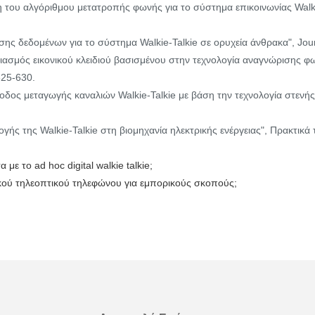
υξη του αλγόριθμου μετατροπής φωνής για το σύστημα επικοινωνίας Walk
οσης δεδομένων για το σύστημα Walkie-Talkie σε ορυχεία άνθρακα", Jour
εδιασμός εικονικού κλειδιού βασισμένου στην τεχνολογία αναγνώρισης φ
625-630.
θοδος μεταγωγής καναλιών Walkie-Talkie με βάση την τεχνολογία στενής
ογής της Walkie-Talkie στη βιομηχανία ηλεκτρικής ενέργειας", Πρακτικ
με το ad hoc digital walkie talkie;
ακού τηλεοπτικού τηλεφώνου για εμπορικούς σκοπούς;