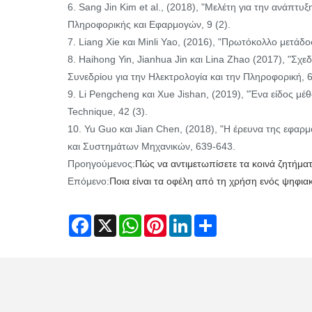
6. Sang Jin Kim et al., (2018), "Μελέτη για την ανάπτ
Πληροφορικής και Εφαρμογών, 9 (2).
7. Liang Xie και Minli Yao, (2016), "Πρωτόκολλο μετάδ
8. Haihong Yin, Jianhua Jin και Lina Zhao (2017), "Σχ
Συνεδρίου για την Ηλεκτρολογία και την Πληροφορική, 
9. Li Pengcheng και Xue Jishan, (2019), "Ένα είδος μέ
Technique, 42 (3).
10. Yu Guo και Jian Chen, (2018), "Η έρευνα της εφαρμ
και Συστημάτων Μηχανικών, 639-643.
Προηγούμενος:
Πώς να αντιμετωπίσετε τα κοινά ζητήματα 
Επόμενο:
Ποια είναι τα οφέλη από τη χρήση ενός ψηφι
Facebook
X
WhatsApp
Pinterest
LinkedIn
Share