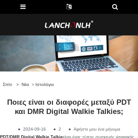
Σπίτι
>
Νέα
>
Ιστολόγιο
Ποιες είναι οι διαφορές μεταξύ PDT
και DMR Digital Walkie Talkies;
●
2024-09-16
●
2
●
Αφήστε μου ένα μήνυμα
PDT/DMR Digital Walkie Talkie
είναι ένας τύπος συσκευής ψηφιακής