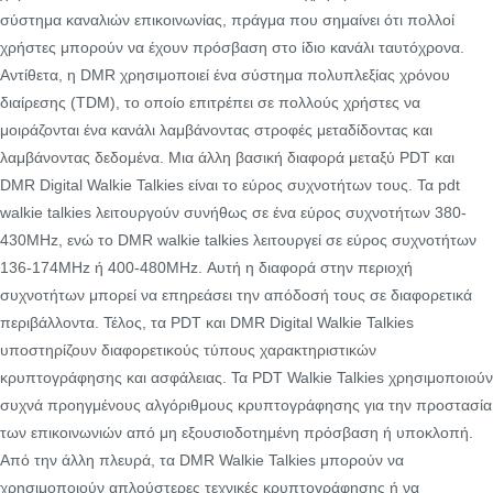
σύστημα καναλιών επικοινωνίας, πράγμα που σημαίνει ότι πολλοί
χρήστες μπορούν να έχουν πρόσβαση στο ίδιο κανάλι ταυτόχρονα.
Αντίθετα, η DMR χρησιμοποιεί ένα σύστημα πολυπλεξίας χρόνου
διαίρεσης (TDM), το οποίο επιτρέπει σε πολλούς χρήστες να
μοιράζονται ένα κανάλι λαμβάνοντας στροφές μεταδίδοντας και
λαμβάνοντας δεδομένα. Μια άλλη βασική διαφορά μεταξύ PDT και
DMR Digital Walkie Talkies είναι το εύρος συχνοτήτων τους. Τα pdt
walkie talkies λειτουργούν συνήθως σε ένα εύρος συχνοτήτων 380-
430MHz, ενώ το DMR walkie talkies λειτουργεί σε εύρος συχνοτήτων
136-174MHz ή 400-480MHz. Αυτή η διαφορά στην περιοχή
συχνοτήτων μπορεί να επηρεάσει την απόδοσή τους σε διαφορετικά
περιβάλλοντα. Τέλος, τα PDT και DMR Digital Walkie Talkies
υποστηρίζουν διαφορετικούς τύπους χαρακτηριστικών
κρυπτογράφησης και ασφάλειας. Τα PDT Walkie Talkies χρησιμοποιούν
συχνά προηγμένους αλγόριθμους κρυπτογράφησης για την προστασία
των επικοινωνιών από μη εξουσιοδοτημένη πρόσβαση ή υποκλοπή.
Από την άλλη πλευρά, τα DMR Walkie Talkies μπορούν να
χρησιμοποιούν απλούστερες τεχνικές κρυπτογράφησης ή να