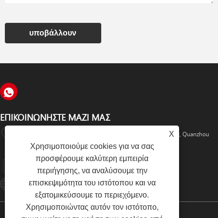
υποβάλλουν
ΕΠΙΚΟΙΝΩΝΉΣΤΕ ΜΑΖΊ ΜΑΣ
X
No.38, Fengying Road, Beifeng Industrial Zone, Fengze District, Quanzhou
Χρησιμοποιούμε cookies για να σας
City, Fujian Province, Κίνα
προσφέρουμε καλύτερη εμπειρία
+86-595-22777735
περιήγησης, να αναλύσουμε την
επισκεψιμότητα του ιστότοπου και να
Qzlcdz@126.com
εξατομικεύσουμε το περιεχόμενο.
Χρησιμοποιώντας αυτόν τον ιστότοπο,