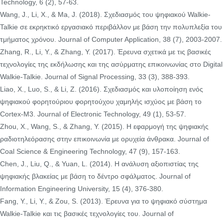
Technology, 6 (2), 57-63.
Wang, J., Li, Χ., & Ma, J. (2018). Σχεδιασμός του ψηφιακού Walkie-
Talkie σε εκρηκτικό εργασιακό περιβάλλον με βάση την πολυπλεξία του
τμήματος χρόνου. Journal of Computer Application, 38 (7), 2003-2007.
Zhang, R., Li, Υ., & Zhang, Υ. (2017). Έρευνα σχετικά με τις βασικές
τεχνολογίες της εκδήλωσης και της ασύρματης επικοινωνίας στο Digital
Walkie-Talkie. Journal of Signal Processing, 33 (3), 388-393.
Liao, Χ., Luo, S., & Li, Ζ. (2016). Σχεδιασμός και υλοποίηση ενός
ψηφιακού φορητούριου φορητούχου χαμηλής ισχύος με βάση το
Cortex-M3. Journal of Electronic Technology, 49 (1), 53-57.
Zhou, Χ., Wang, S., & Zhang, Υ. (2015). Η εφαρμογή της ψηφιακής
ραδιοτηλεόρασης στην επικοινωνία με ορυχεία άνθρακα. Journal of
Coal Science & Engineering Technology, 47 (9), 157-163.
Chen, J., Liu, Q., & Yuan, L. (2014). Η ανάλυση αξιοπιστίας της
ψηφιακής βλακείας με βάση το δέντρο σφάλματος. Journal of
Information Engineering University, 15 (4), 376-380.
Fang, Υ., Li, Υ., & Zou, S. (2013). Έρευνα για το ψηφιακό σύστημα
Walkie-Talkie και τις βασικές τεχνολογίες του. Journal of